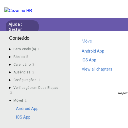
Conteúdo
Móvel
Bem Vindo (a)
1
Android App
Básico
5
iOS App
Calendário
3
View all chapters
Ausências
2
Configurações
1
Verificação em Duas Etapas
3
Móvel
2
Android App
iOS App